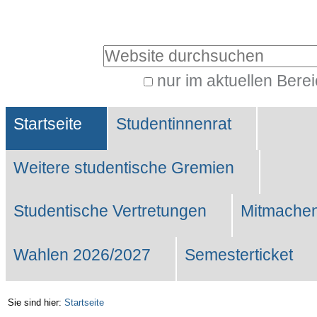
Benutzerspezifische
Werkzeuge
Website durchsuchen
nur im aktuellen Bere
Erweiterte
Sektionen
Suche…
Startseite
Studentinnenrat
Weitere studentische Gremien
Studentische Vertretungen
Mitmachen
Wahlen 2026/2027
Semesterticket
Sie sind hier:
Startseite