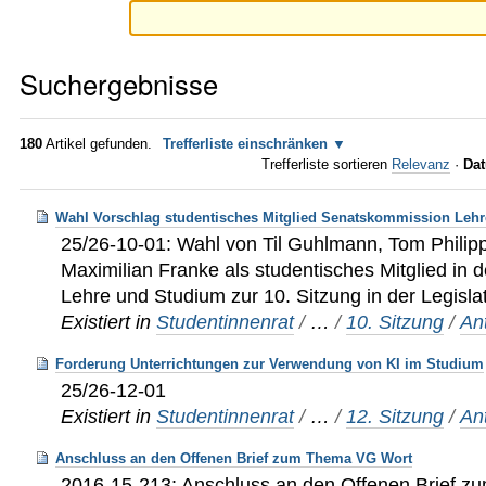
Suchergebnisse
180
Artikel gefunden.
Trefferliste einschränken
Trefferliste sortieren
Relevanz
·
Dat
Wahl Vorschlag studentisches Mitglied Senatskommission Leh
25/26-10-01: Wahl von Til Guhlmann, Tom Philip
Maximilian Franke als studentisches Mitglied in
Lehre und Studium zur 10. Sitzung in der Legisl
Existiert in
Studentinnenrat
/
…
/
10. Sitzung
/
An
Forderung Unterrichtungen zur Verwendung von KI im Studium
25/26-12-01
Existiert in
Studentinnenrat
/
…
/
12. Sitzung
/
An
Anschluss an den Offenen Brief zum Thema VG Wort
2016-15-213: Anschluss an den Offenen Brief 