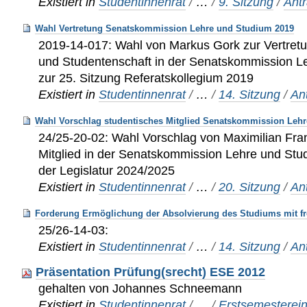
Existiert in
Studentinnenrat
/
…
/
9. Sitzung
/
Ant
Wahl Vertretung Senatskommission Lehre und Studium 2019
2019-14-017: Wahl von Markus Gork zur Vertretu
und Studentenschaft in der Senatskommission L
zur 25. Sitzung Referatskollegium 2019
Existiert in
Studentinnenrat
/
…
/
14. Sitzung
/
An
Wahl Vorschlag studentisches Mitglied Senatskommission Leh
24/25-20-02: Wahl Vorschlag von Maximilian Fra
Mitglied in der Senatskommission Lehre und Stud
der Legislatur 2024/2025
Existiert in
Studentinnenrat
/
…
/
20. Sitzung
/
An
Forderung Ermöglichung der Absolvierung des Studiums mit fr
25/26-14-03:
Existiert in
Studentinnenrat
/
…
/
14. Sitzung
/
An
Präsentation Prüfung(srecht) ESE 2012
gehalten von Johannes Schneemann
Existiert in
Studentinnenrat
/
…
/
Erstsemesterei