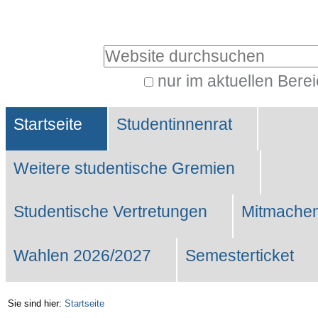
Benutzerspezifische
Werkzeuge
Website durchsuchen
nur im aktuellen Bere
Erweiterte
Sektionen
Suche…
Startseite
Studentinnenrat
Weitere studentische Gremien
Studentische Vertretungen
Mitmachen
Wahlen 2026/2027
Semesterticket
Sie sind hier:
Startseite