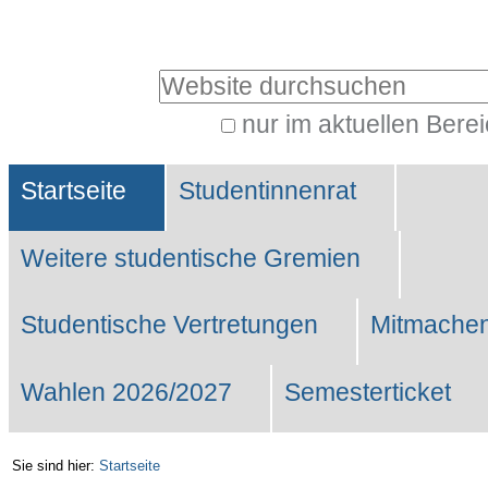
Benutzerspezifische
Werkzeuge
Website durchsuchen
nur im aktuellen Bere
Erweiterte
Sektionen
Suche…
Startseite
Studentinnenrat
Weitere studentische Gremien
Studentische Vertretungen
Mitmachen
Wahlen 2026/2027
Semesterticket
Sie sind hier:
Startseite