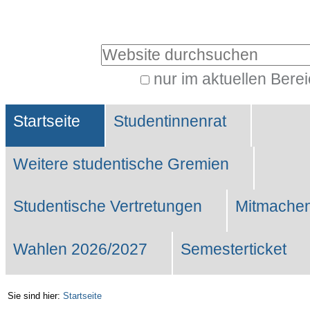
Benutzerspezifische
Werkzeuge
Website durchsuchen
nur im aktuellen Bere
Erweiterte
Sektionen
Suche…
Startseite
Studentinnenrat
Weitere studentische Gremien
Studentische Vertretungen
Mitmachen
Wahlen 2026/2027
Semesterticket
Sie sind hier:
Startseite