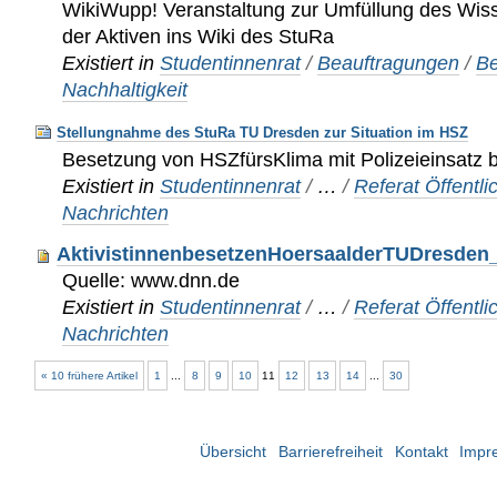
WikiWupp! Veranstaltung zur Umfüllung des Wis
der Aktiven ins Wiki des StuRa
Existiert in
Studentinnenrat
/
Beauftragungen
/
Be
Nachhaltigkeit
Stellungnahme des StuRa TU Dresden zur Situation im HSZ
Besetzung von HSZfürsKlima mit Polizeieinsatz 
Existiert in
Studentinnenrat
/
…
/
Referat Öffentli
Nachrichten
AktivistinnenbesetzenHoersaalderTUDresden_
Quelle: www.dnn.de
Existiert in
Studentinnenrat
/
…
/
Referat Öffentli
Nachrichten
« 10 frühere Artikel
1
...
8
9
10
11
12
13
14
...
30
Übersicht
Barrierefreiheit
Kontakt
Impr