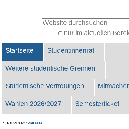
Benutzerspezifische
Werkzeuge
Website durchsuchen
nur im aktuellen Bere
Erweiterte
Sektionen
Suche…
Startseite
Studentinnenrat
Weitere studentische Gremien
Studentische Vertretungen
Mitmachen
Wahlen 2026/2027
Semesterticket
Sie sind hier:
Startseite