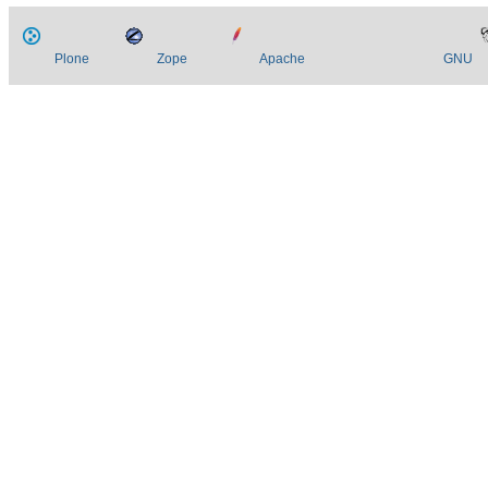
Plone
Zope
Apache
GNU