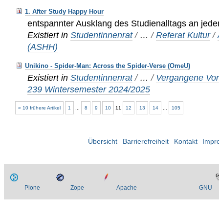
1. After Study Happy Hour
entspannter Ausklang des Studienalltags an jed
Existiert in
Studentinnenrat
/
…
/
Referat Kultur
/
(ASHH)
Unikino - Spider-Man: Across the Spider-Verse (OmeU)
Existiert in
Studentinnenrat
/
…
/
Vergangene Vor
239 Wintersemester 2024/2025
« 10 frühere Artikel
1
...
8
9
10
11
12
13
14
...
105
Übersicht
Barrierefreiheit
Kontakt
Impr
Plone
Zope
Apache
GNU