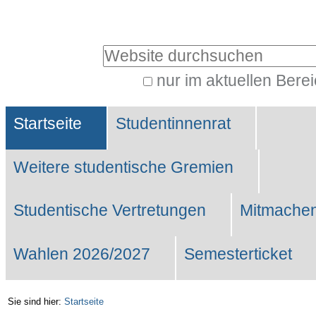
Benutzerspezifische
Werkzeuge
Website durchsuchen
nur im aktuellen Bere
Erweiterte
Sektionen
Suche…
Startseite
Studentinnenrat
Weitere studentische Gremien
Studentische Vertretungen
Mitmachen
Wahlen 2026/2027
Semesterticket
Sie sind hier:
Startseite