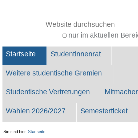
Benutzerspezifische
Werkzeuge
Website durchsuchen
nur im aktuellen Bere
Erweiterte
Sektionen
Suche…
Startseite
Studentinnenrat
Weitere studentische Gremien
Studentische Vertretungen
Mitmachen
Wahlen 2026/2027
Semesterticket
Sie sind hier:
Startseite