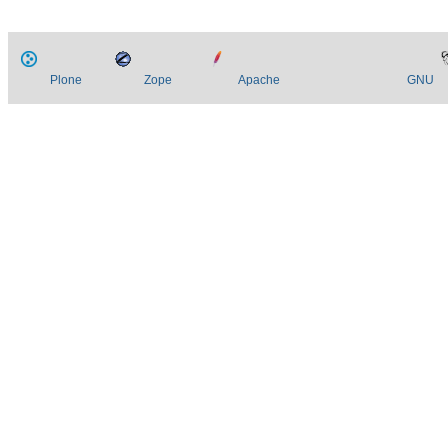
Plone
Zope
Apache
GNU