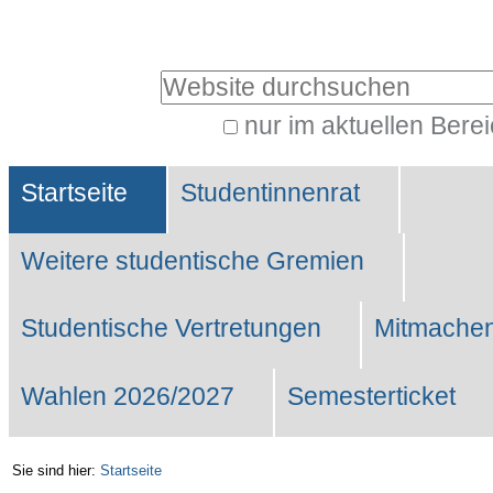
Benutzerspezifische
Werkzeuge
Website durchsuchen
nur im aktuellen Bere
Erweiterte
Sektionen
Suche…
Startseite
Studentinnenrat
Weitere studentische Gremien
Studentische Vertretungen
Mitmachen
Wahlen 2026/2027
Semesterticket
Sie sind hier:
Startseite