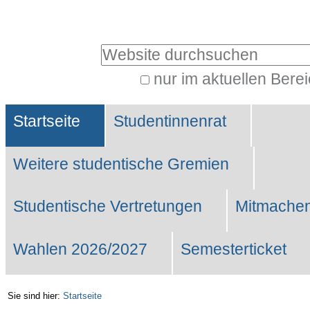
Benutzerspezifische
Werkzeuge
Website durchsuchen
nur im aktuellen Bere
Erweiterte
Sektionen
Suche…
Startseite
Studentinnenrat
Weitere studentische Gremien
Studentische Vertretungen
Mitmachen
Wahlen 2026/2027
Semesterticket
Sie sind hier:
Startseite