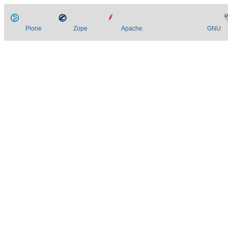
Plone
Zope
Apache
GNU