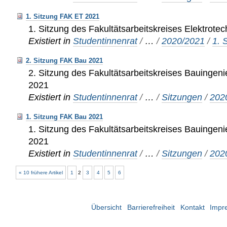
1. Sitzung FAK ET 2021
1. Sitzung des Fakultätsarbeitskreises Elektrote
Existiert in
Studentinnenrat
/
…
/
2020/2021
/
1. 
2. Sitzung FAK Bau 2021
2. Sitzung des Fakultätsarbeitskreises Bauinge
2021
Existiert in
Studentinnenrat
/
…
/
Sitzungen
/
202
1. Sitzung FAK Bau 2021
1. Sitzung des Fakultätsarbeitskreises Bauinge
2021
Existiert in
Studentinnenrat
/
…
/
Sitzungen
/
202
« 10 frühere Artikel
1
2
3
4
5
6
Übersicht
Barrierefreiheit
Kontakt
Impr