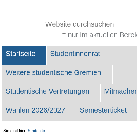
Benutzerspezifische
Werkzeuge
Website durchsuchen
nur im aktuellen Bere
Erweiterte
Sektionen
Suche…
Startseite
Studentinnenrat
Weitere studentische Gremien
Studentische Vertretungen
Mitmachen
Wahlen 2026/2027
Semesterticket
Sie sind hier:
Startseite