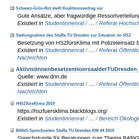
Schwarz-Grün-Rot stellt Koalitionsvertrag vor
Gute Ansätze, aber fragwürdige Ressortverteilun
Existiert in
Studentinnenrat
/
…
/
Referat Hochsch
Stellungnahme des StuRa TU Dresden zur Situation im HSZ
Besetzung von HSZfürsKlima mit Polizeieinsatz 
Existiert in
Studentinnenrat
/
…
/
Referat Öffentli
Nachrichten
AktivistinnenbesetzenHoersaalderTUDresden_
Quelle: www.dnn.de
Existiert in
Studentinnenrat
/
…
/
Referat Öffentli
Nachrichten
#HSZfürsKlima 2019
https://hszfuersklima.blackblogs.org/
Existiert in
Studentinnenrat
/
…
/
Bereich Ökologi
BAföG-Sprechzeiten StuRa TU Dresden KW 44 2019
Sprechstunde für Beratungen zum Thema BAfö