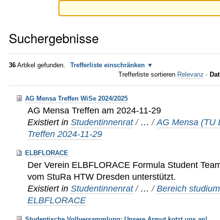
Suchergebnisse
36
Artikel gefunden.
Trefferliste einschränken
Trefferliste sortieren
Relevanz
·
Dat
AG Mensa Treffen WiSe 2024/2025
AG Mensa Treffen am 2024-11-29
Existiert in
Studentinnenrat
/
…
/
AG Mensa (TU 
Treffen 2024-11-29
ELBFLORACE
Der Verein ELBFLORACE Formula Student Team 
vom StuRa HTW Dresden unterstützt.
Existiert in
Studentinnenrat
/
…
/
Bereich studium
ELBFLORACE
Studentische Vollversammlung: Unsere Armut kotzt uns an!