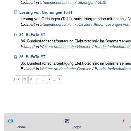
Existiert in
Studentinnenrat
/
…
/
Sitzungen
/
2019
Lesung von Ordnungen Teil I
Lesung von Ordnungen (Teil I), samt Interpretation mit anschlie
Existiert in
Studentinnenrat
/
…
/
Kanzlei
/
Aktion Lesungen von
84. BuFaTa ET
84. Bundesfachschaftentagung Elektrotechnik im Sommersemester
Existiert in
Weitere studentische Gremien
/
Bundesfachschaften
86. BuFaTa ET
86. Bundesfachschaftentagung Elektrotechnik im Sommersemeste
Existiert in
Weitere studentische Gremien
/
Bundesfachschaften
1
2
3
4
5
6
7
...
9
Plone
Zope