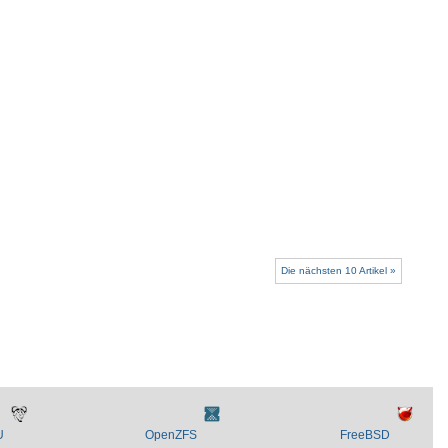
Die nächsten 10 Artikel »
U
OpenZFS
FreeBSD