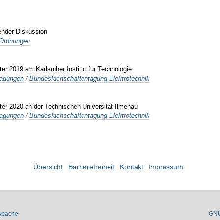
ßender Diskussion
 Ordnungen
 2019 am Karlsruher Institut für Technologie
tagungen
/
Bundesfachschaftentagung Elektrotechnik
r 2020 an der Technischen Universität Ilmenau
tagungen
/
Bundesfachschaftentagung Elektrotechnik
Übersicht
Barrierefreiheit
Kontakt
Impressum
Apache
GN