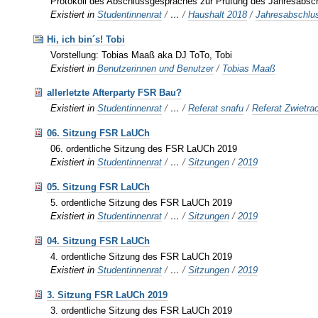
Protokoll des Abschlussgespräches zur Prüfung des Jahresabsc
Existiert in
Studentinnenrat
/
…
/
Haushalt 2018
/
Jahresabschlu
Hi, ich bin´s! Tobi
Vorstellung: Tobias Maaß aka DJ ToTo, Tobi
Existiert in
Benutzerinnen und Benutzer
/
Tobias Maaß
allerletzte Afterparty FSR Bau?
Existiert in
Studentinnenrat
/
…
/
Referat snafu
/
Referat Zwietra
06. Sitzung FSR LaUCh
06. ordentliche Sitzung des FSR LaUCh 2019
Existiert in
Studentinnenrat
/
…
/
Sitzungen
/
2019
05. Sitzung FSR LaUCh
5. ordentliche Sitzung des FSR LaUCh 2019
Existiert in
Studentinnenrat
/
…
/
Sitzungen
/
2019
04. Sitzung FSR LaUCh
4. ordentliche Sitzung des FSR LaUCh 2019
Existiert in
Studentinnenrat
/
…
/
Sitzungen
/
2019
3. Sitzung FSR LaUCh 2019
3. ordentliche Sitzung des FSR LaUCh 2019