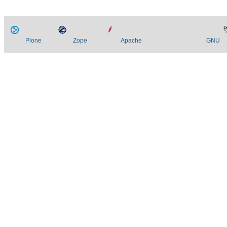
Plone
Zope
Apache
GNU