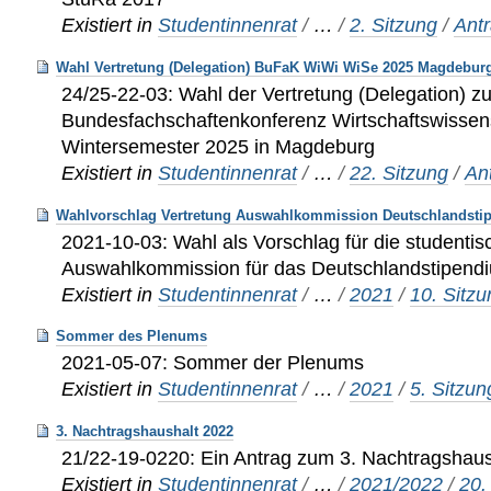
Existiert in
Studentinnenrat
/
…
/
2. Sitzung
/
Ant
Wahl Vertretung (Delegation) BuFaK WiWi WiSe 2025 Magdebur
24/25-22-03: Wahl der Vertretung (Delegation) zu
Bundesfachschaftenkonferenz Wirtschaftswissen
Wintersemester 2025 in Magdeburg
Existiert in
Studentinnenrat
/
…
/
22. Sitzung
/
An
Wahlvorschlag Vertretung Auswahlkommission Deutschlandsti
2021-10-03: Wahl als Vorschlag für die studentis
Auswahlkommission für das Deutschlandstipend
Existiert in
Studentinnenrat
/
…
/
2021
/
10. Sitz
Sommer des Plenums
2021-05-07: Sommer der Plenums
Existiert in
Studentinnenrat
/
…
/
2021
/
5. Sitzu
3. Nachtragshaushalt 2022
21/22-19-0220: Ein Antrag zum 3. Nachtragshau
Existiert in
Studentinnenrat
/
…
/
2021/2022
/
20.