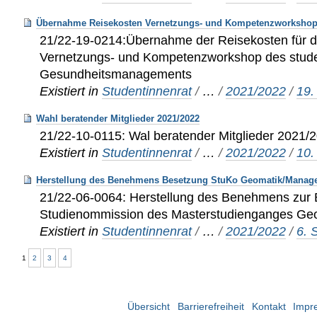
Übernahme Reisekosten Vernetzungs- und Kompetenzworksho
21/22-19-0214:Übernahme der Reisekosten für 
Vernetzungs- und Kompetenzworkshop des stud
Gesundheitsmanagements
Existiert in
Studentinnenrat
/
…
/
2021/2022
/
19.
Wahl beratender Mitglieder 2021/2022
21/22-10-0115: Wal beratender Mitglieder 2021/
Existiert in
Studentinnenrat
/
…
/
2021/2022
/
10.
Herstellung des Benehmens Besetzung StuKo Geomatik/Manag
21/22-06-0064: Herstellung des Benehmens zur 
Studienommission des Masterstudienganges G
Existiert in
Studentinnenrat
/
…
/
2021/2022
/
6. 
1
2
3
4
Übersicht
Barrierefreiheit
Kontakt
Impr