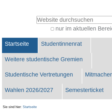
Benutzerspezifische
Werkzeuge
Website durchsuchen
nur im aktuellen Bere
Erweiterte
Sektionen
Suche…
Startseite
Studentinnenrat
Weitere studentische Gremien
Studentische Vertretungen
Mitmachen
Wahlen 2026/2027
Semesterticket
Sie sind hier:
Startseite