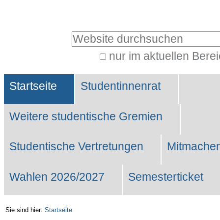
Benutzerspezifische
Werkzeuge
Website durchsuchen
nur im aktuellen Bere
Erweiterte
Sektionen
Suche…
Startseite
Studentinnenrat
Weitere studentische Gremien
Studentische Vertretungen
Mitmachen
Wahlen 2026/2027
Semesterticket
Sie sind hier:
Startseite