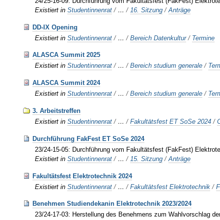
24/25-16-09: Durchführung vom Fakultätsfest (FakFest) Elektr
Existiert in
Studentinnenrat
/
…
/
16. Sitzung
/
Anträge
DD-IX Opening
Existiert in
Studentinnenrat
/
…
/
Bereich Datenkultur
/
Termine
ALASCA Summit 2025
Existiert in
Studentinnenrat
/
…
/
Bereich studium generale
/
Ter
ALASCA Summit 2024
Existiert in
Studentinnenrat
/
…
/
Bereich studium generale
/
Ter
3. Arbeitstreffen
Existiert in
Studentinnenrat
/
…
/
Fakultätsfest ET SoSe 2024
/
Durchführung FakFest ET SoSe 2024
23/24-15-05: Durchführung vom Fakultätsfest (FakFest) Elektr
Existiert in
Studentinnenrat
/
…
/
15. Sitzung
/
Anträge
Fakultätsfest Elektrotechnik 2024
Existiert in
Studentinnenrat
/
…
/
Fakultätsfest Elektrotechnik
/
F
Benehmen Studiendekanin Elektrotechnik 2023/2024
23/24-17-03: Herstellung des Benehmens zum Wahlvorschlag der 