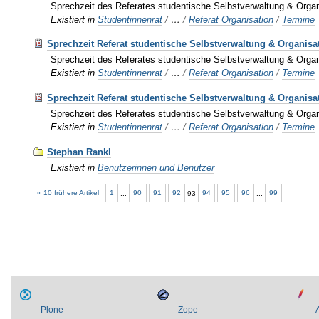
Sprechzeit des Referates studentische Selbstverwaltung & Organ
Existiert in
Studentinnenrat
/
…
/
Referat Organisation
/
Termine
Sprechzeit Referat studentische Selbstverwaltung & Organisa
Sprechzeit des Referates studentische Selbstverwaltung & Organ
Existiert in
Studentinnenrat
/
…
/
Referat Organisation
/
Termine
Sprechzeit Referat studentische Selbstverwaltung & Organisa
Sprechzeit des Referates studentische Selbstverwaltung & Organ
Existiert in
Studentinnenrat
/
…
/
Referat Organisation
/
Termine
Stephan Rankl
Existiert in
Benutzerinnen und Benutzer
« 10 frühere Artikel
1
...
90
91
92
93
94
95
96
...
99
Plone
Zope