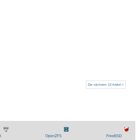
Die nächsten 10 Artikel »
U
OpenZFS
FreeBSD