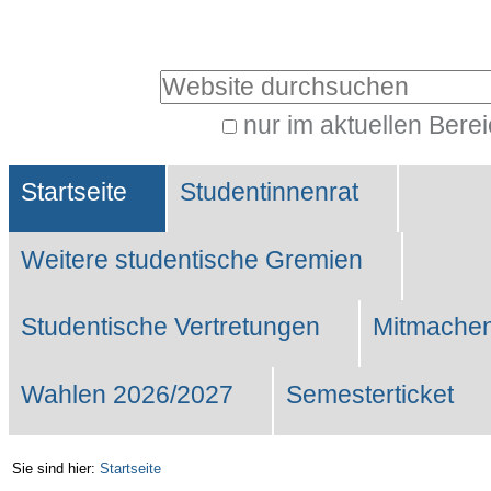
Benutzerspezifische
Werkzeuge
Website durchsuchen
nur im aktuellen Bere
Erweiterte
Sektionen
Suche…
Startseite
Studentinnenrat
Weitere studentische Gremien
Studentische Vertretungen
Mitmachen
Wahlen 2026/2027
Semesterticket
Sie sind hier:
Startseite