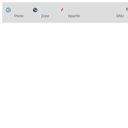
Plone
Zope
Apache
GNU