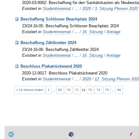
2020-03-0002: Beschaffung für den Sanitätskasten als Neubestü
Existiert in
Studentinnenrat
/
…
/
2020
/
3. Sitzung Plenum 2020
Beschaffung Schlösser Beachplatz 2024
23/24-16-05: Beschaffung Schlösser Beachplatz 2024
Existiert in
Studentinnenrat
/
…
/
16. Sitzung
/
Anträge
Beschaffung Zählbretter 2024
23/24-16-06: Beschaffung Zählbretter 2024
Existiert in
Studentinnenrat
/
…
/
16. Sitzung
/
Anträge
Beschluss Plakatrückwand 2020
2020-12-0017: Beschluss Plakatrückwand 2020
Existiert in
Studentinnenrat
/
…
/
2020
/
12. Sitzung Plenum 202
« 10 frühere Artikel
1
...
69
70
71
72
73
74
75
...
99