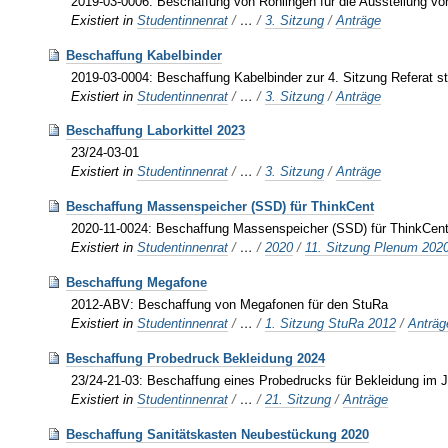
2019-03-0006: Beschaffung von Rohlingen für die Ausstellung vo
Existiert in
Studentinnenrat
/
…
/
3. Sitzung
/
Anträge
Beschaffung Kabelbinder
2019-03-0004: Beschaffung Kabelbinder zur 4. Sitzung Referat s
Existiert in
Studentinnenrat
/
…
/
3. Sitzung
/
Anträge
Beschaffung Laborkittel 2023
23/24-03-01
Existiert in
Studentinnenrat
/
…
/
3. Sitzung
/
Anträge
Beschaffung Massenspeicher (SSD) für ThinkCent
2020-11-0024: Beschaffung Massenspeicher (SSD) für ThinkCen
Existiert in
Studentinnenrat
/
…
/
2020
/
11. Sitzung Plenum 202
Beschaffung Megafone
2012-ABV: Beschaffung von Megafonen für den StuRa
Existiert in
Studentinnenrat
/
…
/
1. Sitzung StuRa 2012
/
Anträg
Beschaffung Probedruck Bekleidung 2024
23/24-21-03: Beschaffung eines Probedrucks für Bekleidung im 
Existiert in
Studentinnenrat
/
…
/
21. Sitzung
/
Anträge
Beschaffung Sanitätskasten Neubestückung 2020