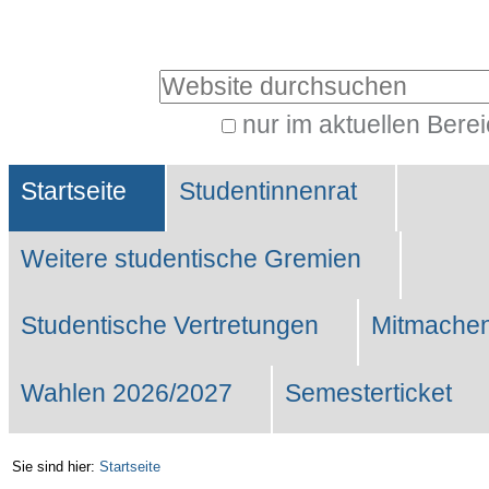
Benutzerspezifische
Werkzeuge
Website durchsuchen
nur im aktuellen Bere
Erweiterte
Sektionen
Suche…
Startseite
Studentinnenrat
Weitere studentische Gremien
Studentische Vertretungen
Mitmachen
Wahlen 2026/2027
Semesterticket
Sie sind hier:
Startseite