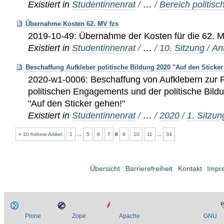
Existiert in
Studentinnenrat
/
…
/
Bereich politisc
Übernahme Kosten 62. MV fzs
2019-10-49: Übernahme der Kosten für die 62. M
Existiert in
Studentinnenrat
/
…
/
10. Sitzung
/
An
Beschaffung Aufkleber politische Bildung 2020 "Auf den Sticker
2020-w1-0006: Beschaffung von Aufklebern zur 
politischen Engagements und der politische Bildu
"Auf den Sticker gehen!"
Existiert in
Studentinnenrat
/
…
/
2020
/
1. Sitzu
« 10 frühere Artikel
1
...
5
6
7
8
9
10
11
...
34
Übersicht
Barrierefreiheit
Kontakt
Impr
Plone
Zope
Apache
GNU