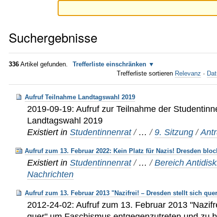
Suchergebnisse
336
Artikel gefunden.
Trefferliste einschränken
Trefferliste sortieren
Relevanz
·
Dat
Aufruf Teilnahme Landtagswahl 2019
2019-09-19: Aufruf zur Teilnahme der Studentin
Landtagswahl 2019
Existiert in
Studentinnenrat
/
…
/
9. Sitzung
/
Ant
Aufruf zum 13. Februar 2022: Kein Platz für Nazis! Dresden bloc
Existiert in
Studentinnenrat
/
…
/
Bereich Antidis
Nachrichten
Aufruf zum 13. Februar 2013 "Nazifrei! – Dresden stellt sich que
2012-24-02: Aufruf zum 13. Februar 2013 "Nazifrei
quer" um Faschismus entgegenzutreten und zu 