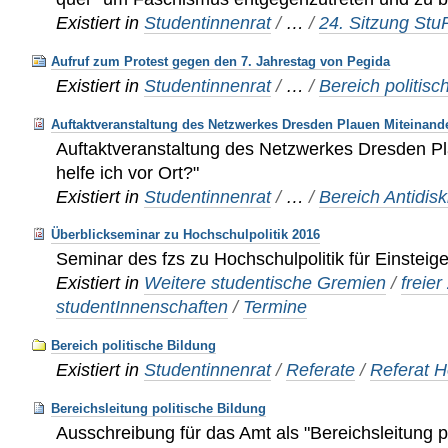
Existiert in
Studentinnenrat
/
…
/
24. Sitzung St
Aufruf zum Protest gegen den 7. Jahrestag von Pegida
Existiert in
Studentinnenrat
/
…
/
Bereich politisc
Auftaktveranstaltung des Netzwerkes Dresden Plauen Miteinander
Auftaktveranstaltung des Netzwerkes Dresden P
helfe ich vor Ort?"
Existiert in
Studentinnenrat
/
…
/
Bereich Antidis
Überblickseminar zu Hochschulpolitik 2016
Seminar des fzs zu Hochschulpolitik für Einsteig
Existiert in
Weitere studentische Gremien
/
freie
studentInnenschaften
/
Termine
Bereich politische Bildung
Existiert in
Studentinnenrat
/
Referate
/
Referat H
Bereichsleitung politische Bildung
Ausschreibung für das Amt als "Bereichsleitung p