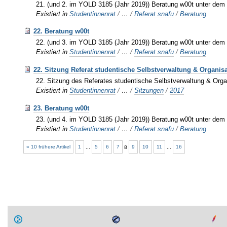
21. (und 2. im YOLD 3185 (Jahr 2019)) Beratung w00t unter dem 
Existiert in
Studentinnenrat
/
…
/
Referat snafu
/
Beratung
22. Beratung w00t
22. (und 3. im YOLD 3185 (Jahr 2019)) Beratung w00t unter dem 
Existiert in
Studentinnenrat
/
…
/
Referat snafu
/
Beratung
22. Sitzung Referat studentische Selbstverwaltung & Organis
22. Sitzung des Referates studentische Selbstverwaltung & Orga
Existiert in
Studentinnenrat
/
…
/
Sitzungen
/
2017
23. Beratung w00t
23. (und 4. im YOLD 3185 (Jahr 2019)) Beratung w00t unter dem
Existiert in
Studentinnenrat
/
…
/
Referat snafu
/
Beratung
« 10 frühere Artikel
1
...
5
6
7
8
9
10
11
...
16