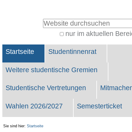
Benutzerspezifische
Werkzeuge
Website durchsuchen
nur im aktuellen Bere
Erweiterte
Sektionen
Suche…
Startseite
Studentinnenrat
Weitere studentische Gremien
Studentische Vertretungen
Mitmachen
Wahlen 2026/2027
Semesterticket
Sie sind hier:
Startseite