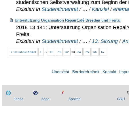
studentischen Selbstverwaltung zum Beginn der 
Existiert in
Studentinnenrat
/
…
/
Kanzlei
/
ehemal
Unterstützung Organisation RepairCafé Dresden und Freital
2018-13-141: Unterstützung Organisation Repai
Freital
Existiert in
Studentinnenrat
/
…
/
13. Sitzung
/
An
« 10 frühere Artikel
1
...
60
61
62
63
64
65
66
67
Übersicht
Barrierefreiheit
Kontakt
Impr
Plone
Zope
Apache
GNU