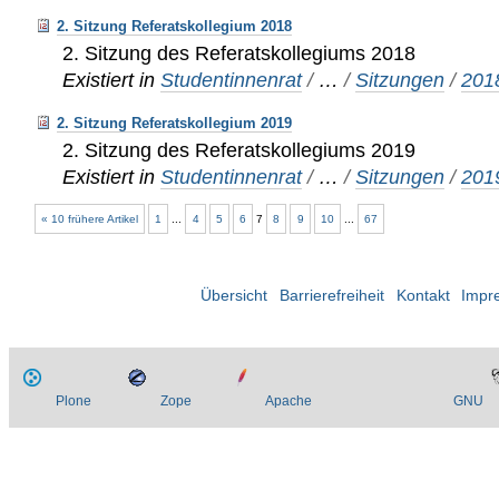
2. Sitzung Referatskollegium 2018
2. Sitzung des Referatskollegiums 2018
Existiert in
Studentinnenrat
/
…
/
Sitzungen
/
201
2. Sitzung Referatskollegium 2019
2. Sitzung des Referatskollegiums 2019
Existiert in
Studentinnenrat
/
…
/
Sitzungen
/
201
« 10 frühere Artikel
1
...
4
5
6
7
8
9
10
...
67
Übersicht
Barrierefreiheit
Kontakt
Impr
Plone
Zope
Apache
GNU