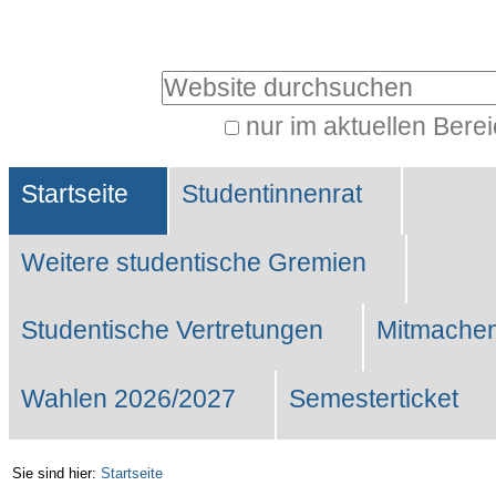
Benutzerspezifische
Werkzeuge
Website durchsuchen
nur im aktuellen Bere
Erweiterte
Sektionen
Suche…
Startseite
Studentinnenrat
Weitere studentische Gremien
Studentische Vertretungen
Mitmachen
Wahlen 2026/2027
Semesterticket
Sie sind hier:
Startseite