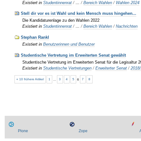
Existiert in
Studentinnenrat
/
…
/
Bereich Wahlen
/
Wahlen 2024
Stell dir vor es ist Wahl und kein Mensch muss hingehen...
Die Kandidaturenlage zu den Wahlen 2022
Existiert in
Studentinnenrat
/
…
/
Bereich Wahlen
/
Nachrichten
Stephan Rankl
Existiert in
Benutzerinnen und Benutzer
Studentische Vertretung im Erweiterten Senat gewählt
Studentische Vertretung im Erweiterten Senat für die Legisaltur 
Existiert in
Studentische Vertretungen
/
Erweiterter Senat
/
2018
« 10 frühere Artikel
1
...
3
4
5
6
7
8
Plone
Zope