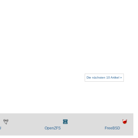
Die nächsten 10 Artikel »
U
OpenZFS
FreeBSD