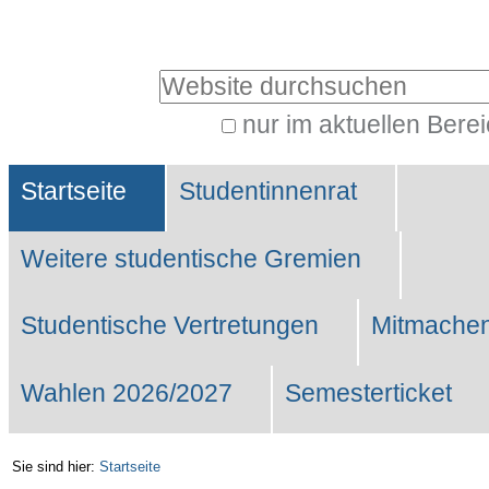
Benutzerspezifische
Werkzeuge
Website durchsuchen
nur im aktuellen Bere
Erweiterte
Sektionen
Suche…
Startseite
Studentinnenrat
Weitere studentische Gremien
Studentische Vertretungen
Mitmachen
Wahlen 2026/2027
Semesterticket
Sie sind hier:
Startseite