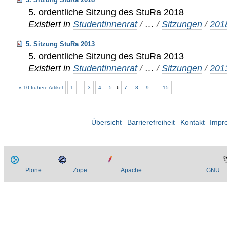
5. ordentliche Sitzung des StuRa 2018
Existiert in
Studentinnenrat
/
…
/
Sitzungen
/
201
5. Sitzung StuRa 2013
5. ordentliche Sitzung des StuRa 2013
Existiert in
Studentinnenrat
/
…
/
Sitzungen
/
201
« 10 frühere Artikel
1
...
3
4
5
6
7
8
9
...
15
Übersicht
Barrierefreiheit
Kontakt
Impr
Plone
Zope
Apache
GNU