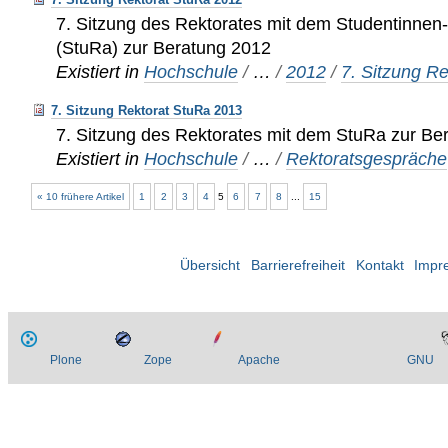
7. Sitzung des Rektorates mit dem Studentinnen
(StuRa) zur Beratung 2012
Existiert in
Hochschule
/
…
/
2012
/
7. Sitzung R
7. Sitzung Rektorat StuRa 2013
7. Sitzung des Rektorates mit dem StuRa zur Be
Existiert in
Hochschule
/
…
/
Rektoratsgespräche
« 10 frühere Artikel
1
2
3
4
5
6
7
8
...
15
Übersicht
Barrierefreiheit
Kontakt
Impr
Plone
Zope
Apache
GNU