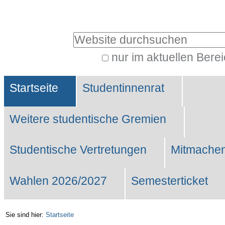
Benutzerspezifische
Werkzeuge
Website durchsuchen
nur im aktuellen Bere
Erweiterte
Sektionen
Suche…
Startseite
Studentinnenrat
Weitere studentische Gremien
Studentische Vertretungen
Mitmachen
Wahlen 2026/2027
Semesterticket
Sie sind hier:
Startseite