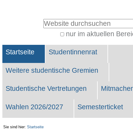
Benutzerspezifische
Werkzeuge
Website durchsuchen
nur im aktuellen Bere
Erweiterte
Sektionen
Suche…
Startseite
Studentinnenrat
Weitere studentische Gremien
Studentische Vertretungen
Mitmachen
Wahlen 2026/2027
Semesterticket
Sie sind hier:
Startseite