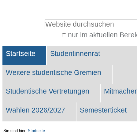
Benutzerspezifische
Werkzeuge
Website durchsuchen
nur im aktuellen Bere
Erweiterte
Sektionen
Suche…
Startseite
Studentinnenrat
Weitere studentische Gremien
Studentische Vertretungen
Mitmachen
Wahlen 2026/2027
Semesterticket
Sie sind hier:
Startseite