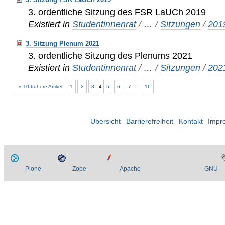
3. ordentliche Sitzung des FSR LaUCh 2019
Existiert in
Studentinnenrat
/
…
/
Sitzungen
/
201
3. Sitzung Plenum 2021
3. ordentliche Sitzung des Plenums 2021
Existiert in
Studentinnenrat
/
…
/
Sitzungen
/
202
« 10 frühere Artikel
1
2
3
4
5
6
7
...
16
Übersicht
Barrierefreiheit
Kontakt
Impr
Plone
Zope
Apache
GNU