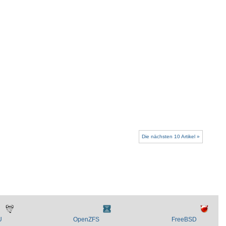
Die nächsten 10 Artikel »
U
OpenZFS
FreeBSD