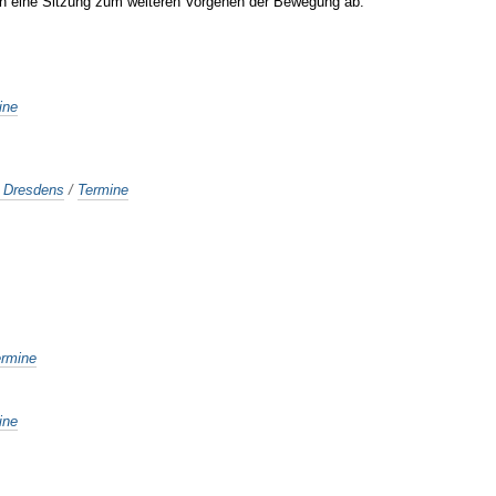
ten eine Sitzung zum weiteren Vorgehen der Bewegung ab.
ine
e Dresdens
/
Termine
ermine
ine