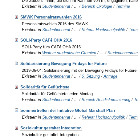
Die Student*Innen, die sich im Rahmen von fff, engagieren, hal
Existiert in
Studentinnenrat
/
…
/
Bereich Ökologie
/
Termine
SMWK Personalratswahlen 2016
Personalratswahlen 2016 des SMWK
Existiert in
Studentinnenrat
/
…
/
Referat Hochschulpolitik
/
Term
SOLI-Party CAFé OHA 2016
SOLI-Party fürs CAFé OHA 2016
Existiert in
Weitere studentische Gremien
/
…
/
Studentinnenrät
Solidarisierung Bewegung Fridays for Future
2019-06-04: Solidarisierung mit der Bewegung Fridays for Future
Existiert in
Studentinnenrat
/
…
/
6. Sitzung
/
Anträge
Solidarität für Geflüchtete
Solidarität für Geflüchtete jeden Montag
Existiert in
Studentinnenrat
/
…
/
Bereich Antidiskriminierung
/
T
Sommertreffen der Initiative Global Marshall Plan
Existiert in
Studentinnenrat
/
…
/
Referat Hochschulpolitik
/
Term
Soziokultur gestaltet Integration
Soziokultur gestaltet Integration