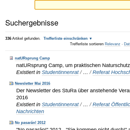
Suchergebnisse
336
Artikel gefunden.
Trefferliste einschränken
Trefferliste sortieren
Relevanz
·
Dat
natURsprung Camp
natURsprung Camp, um praktischen Naturschutz
Existiert in
Studentinnenrat
/
…
/
Referat Hochsch
Newsletter Mai 2016
Der Newsletter des StuRa über anstehende Vera
2016
Existiert in
Studentinnenrat
/
…
/
Referat Öffentli
Nachrichten
No pasarán! 2012
"No pasarán!" 2012 - "Sie kommen nicht durch!" 