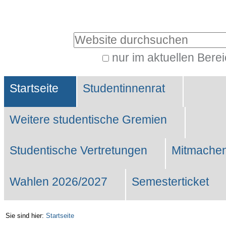
Benutzerspezifische
Werkzeuge
Website durchsuchen
nur im aktuellen Bere
Erweiterte
Sektionen
Suche…
Startseite
Studentinnenrat
Weitere studentische Gremien
Studentische Vertretungen
Mitmachen
Wahlen 2026/2027
Semesterticket
Sie sind hier:
Startseite