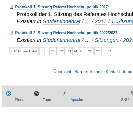
Protokoll 1. Sitzung Referat Hochschulpolitik 2017
Protokoll der 1. Sitzung des Referates Hochschul
Existiert in
Studentinnenrat
/
…
/
2017
/
1. Sitzun
Protokoll 2. Sitzung Referat Hochschulpolitik 2022/2023
Existiert in
Studentinnenrat
/
…
/
Sitzungen
/
202
« 10 frühere Artikel
1
...
21
22
23
24
25
26
27
...
34
Übersicht
Barrierefreiheit
Kontakt
Impr
Plone
Zope
Apache
GNU