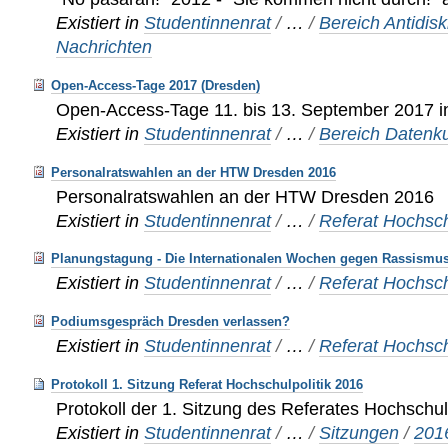
Existiert in
Studentinnenrat
/
…
/
Bereich Antidis
Nachrichten
Open-Access-Tage 2017 (Dresden)
Open-Access-Tage 11. bis 13. September 2017 
Existiert in
Studentinnenrat
/
…
/
Bereich Datenku
Personalratswahlen an der HTW Dresden 2016
Personalratswahlen an der HTW Dresden 2016
Existiert in
Studentinnenrat
/
…
/
Referat Hochsch
Planungstagung - Die Internationalen Wochen gegen Rassismu
Existiert in
Studentinnenrat
/
…
/
Referat Hochsch
Podiumsgespräch Dresden verlassen?
Existiert in
Studentinnenrat
/
…
/
Referat Hochsch
Protokoll 1. Sitzung Referat Hochschulpolitik 2016
Protokoll der 1. Sitzung des Referates Hochschul
Existiert in
Studentinnenrat
/
…
/
Sitzungen
/
201