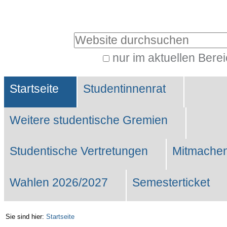
Benutzerspezifische
Werkzeuge
Website durchsuchen
nur im aktuellen Bere
Erweiterte
Sektionen
Suche…
Startseite
Studentinnenrat
Weitere studentische Gremien
Studentische Vertretungen
Mitmachen
Wahlen 2026/2027
Semesterticket
Sie sind hier:
Startseite