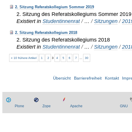
2. Sitzung Referatskollegium Sommer 2019
2. Sitzung des Referatskollegiums Sommer 2019
Existiert in
Studentinnenrat
/
…
/
Sitzungen
/
201
2. Sitzung Referatskollegium 2018
2. Sitzung des Referatskollegiums 2018
Existiert in
Studentinnenrat
/
…
/
Sitzungen
/
201
« 10 frühere Artikel
1
2
3
4
5
6
7
...
30
Übersicht
Barrierefreiheit
Kontakt
Impr
Plone
Zope
Apache
GNU