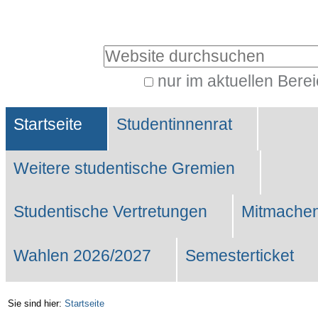
Benutzerspezifische
Werkzeuge
Website durchsuchen
nur im aktuellen Bere
Erweiterte
Sektionen
Suche…
Startseite
Studentinnenrat
Weitere studentische Gremien
Studentische Vertretungen
Mitmachen
Wahlen 2026/2027
Semesterticket
Sie sind hier:
Startseite