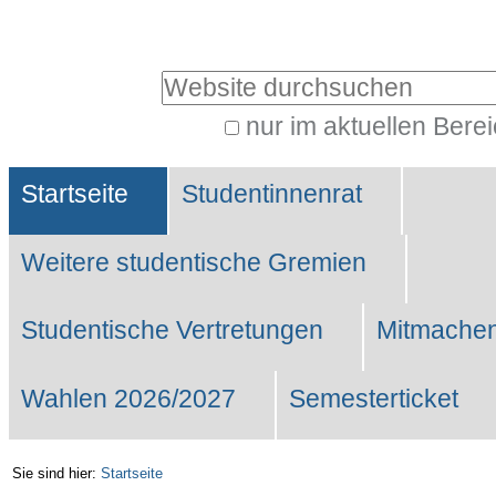
Benutzerspezifische
Werkzeuge
Website durchsuchen
nur im aktuellen Bere
Erweiterte
Sektionen
Suche…
Startseite
Studentinnenrat
Weitere studentische Gremien
Studentische Vertretungen
Mitmachen
Wahlen 2026/2027
Semesterticket
Sie sind hier:
Startseite