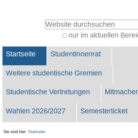
Benutzerspezifische
Werkzeuge
Website durchsuchen
nur im aktuellen Bere
Erweiterte
Sektionen
Suche…
Startseite
Studentinnenrat
Weitere studentische Gremien
Studentische Vertretungen
Mitmachen
Wahlen 2026/2027
Semesterticket
Sie sind hier:
Startseite