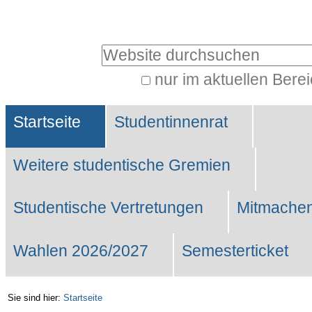
Benutzerspezifische
Werkzeuge
Website durchsuchen
nur im aktuellen Bere
Erweiterte
Sektionen
Suche…
Startseite
Studentinnenrat
Weitere studentische Gremien
Studentische Vertretungen
Mitmachen
Wahlen 2026/2027
Semesterticket
Sie sind hier:
Startseite