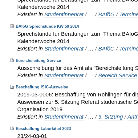
Kalenderwoche 2014
Existiert in
Studentinnenrat
/
…
/
BAföG
/
Termin
BAföG Sprechstunde KW 50 2014
Sprechstunde für Beratungen zum Thema BAföG 
Kalenderwoche 2014
Existiert in
Studentinnenrat
/
…
/
BAföG
/
Termin
Bereichsleitung Service
Ausschreibung für das Amt als "Bereichsleitung S
Existiert in
Studentinnenrat
/
…
/
Bereich Service
Beschaffung ISIC-Ausweise
2019-03-0006: Beschaffung von Rohlingen für die
Ausweisen zur 5. Sitzung Referat studentische S
Organisation 2019
Existiert in
Studentinnenrat
/
…
/
3. Sitzung
/
Ant
Beschaffung Laborkittel 2023
23/24-03-01