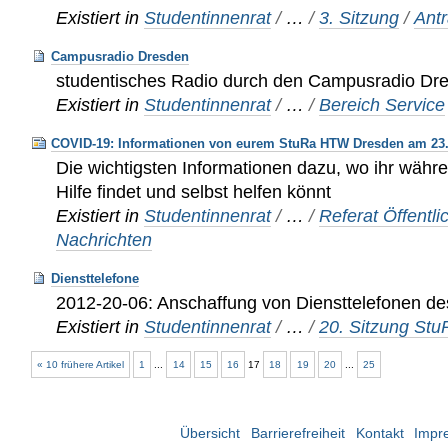
Existiert in
Studentinnenrat
/
…
/
3. Sitzung
/
Ant
Campusradio Dresden
studentisches Radio durch den Campusradio Dre
Existiert in
Studentinnenrat
/
…
/
Bereich Service
COVID-19: Informationen von eurem StuRa HTW Dresden am 23
Die wichtigsten Informationen dazu, wo ihr währ
Hilfe findet und selbst helfen könnt
Existiert in
Studentinnenrat
/
…
/
Referat Öffentli
Nachrichten
Diensttelefone
2012-20-06: Anschaffung von Diensttelefonen d
Existiert in
Studentinnenrat
/
…
/
20. Sitzung St
« 10 frühere Artikel
1
...
14
15
16
17
18
19
20
...
25
Übersicht
Barrierefreiheit
Kontakt
Impr