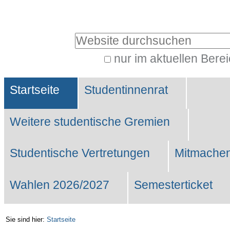
Benutzerspezifische
Werkzeuge
Website durchsuchen
nur im aktuellen Bere
Erweiterte
Sektionen
Suche…
Startseite
Studentinnenrat
Weitere studentische Gremien
Studentische Vertretungen
Mitmachen
Wahlen 2026/2027
Semesterticket
Sie sind hier:
Startseite