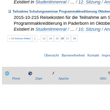
Existiert in
Studentinnenrat
/
…
/
12. Sitzung
/
An
Teilnahme Schulungsseminar Programmakkreditierung Oktober
2015-10-215 Reisekosten für die Teilnahme am 
Programmakkreditierung in Paderborn im Oktobe
Existiert in
Studentinnenrat
/
…
/
10. Sitzung
/
An
« 10 frühere Artikel
1
...
13
14
15
16
17
18
Übersicht
Barrierefreiheit
Kontakt
Impr
Plone
Zope
Apache
GNU