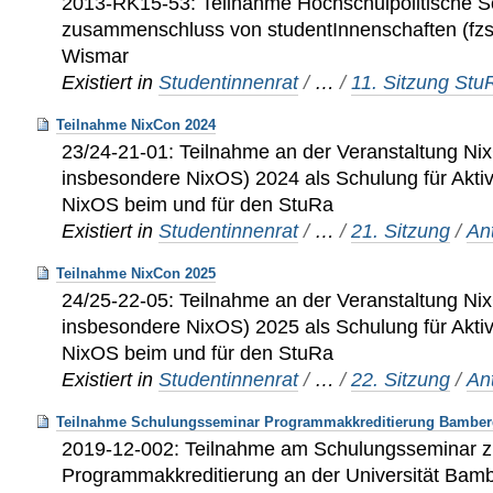
2013-RK15-53: Teilnahme Hochschulpolitische S
zusammenschluss von studentInnenschaften (fzs)
Wismar
Existiert in
Studentinnenrat
/
…
/
11. Sitzung St
Teilnahme NixCon 2024
23/24-21-01: Teilnahme an der Veranstaltung Ni
insbesondere NixOS) 2024 als Schulung für Akt
NixOS beim und für den StuRa
Existiert in
Studentinnenrat
/
…
/
21. Sitzung
/
An
Teilnahme NixCon 2025
24/25-22-05: Teilnahme an der Veranstaltung Ni
insbesondere NixOS) 2025 als Schulung für Akt
NixOS beim und für den StuRa
Existiert in
Studentinnenrat
/
…
/
22. Sitzung
/
An
Teilnahme Schulungsseminar Programmakkreditierung Bamber
2019-12-002: Teilnahme am Schulungsseminar 
Programmakkreditierung an der Universität Bam