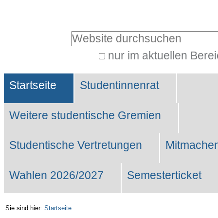
Benutzerspezifische
Werkzeuge
Website durchsuchen
nur im aktuellen Bere
Erweiterte
Sektionen
Suche…
Startseite
Studentinnenrat
Weitere studentische Gremien
Studentische Vertretungen
Mitmachen
Wahlen 2026/2027
Semesterticket
Sie sind hier:
Startseite