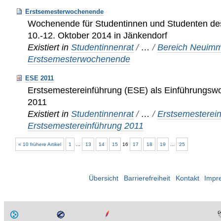
Erstsemesterwochenende
Wochenende für Studentinnen und Studenten de
10.-12. Oktober 2014 in Jänkendorf
Existiert in
Studentinnenrat
/
…
/
Bereich Neuimma
Erstsemesterwochenende
ESE 2011
Erstsemestereinführung (ESE) als Einführungsw
2011
Existiert in
Studentinnenrat
/
…
/
Erstsemesterei
Erstsemestereinführung 2011
« 10 frühere Artikel
1
...
13
14
15
16
17
18
19
...
25
Übersicht
Barrierefreiheit
Kontakt
Impr