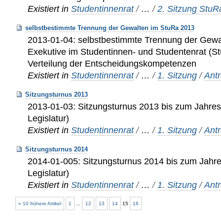
Existiert in
Studentinnenrat
/
…
/
2. Sitzung Stu
selbstbestimmte Trennung der Gewalten im StuRa 2013
2013-01-04: selbstbestimmte Trennung der Gewal
Exekutive im Studentinnen- und Studentenrat (S
Verteilung der Entscheidungskompetenzen
Existiert in
Studentinnenrat
/
…
/
1. Sitzung
/
Ant
Sitzungsturnus 2013
2013-01-03: Sitzungsturnus 2013 bis zum Jahre
Legislatur)
Existiert in
Studentinnenrat
/
…
/
1. Sitzung
/
Ant
Sitzungsturnus 2014
2014-01-005: Sitzungsturnus 2014 bis zum Jahr
Legislatur)
Existiert in
Studentinnenrat
/
…
/
1. Sitzung
/
Ant
« 10 frühere Artikel
1
...
12
13
14
15
16