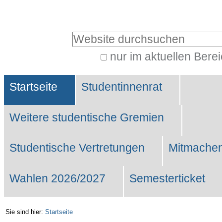
Benutzerspezifische
Werkzeuge
Website durchsuchen
nur im aktuellen Bere
Erweiterte
Sektionen
Suche…
Startseite
Studentinnenrat
Weitere studentische Gremien
Studentische Vertretungen
Mitmachen
Wahlen 2026/2027
Semesterticket
Sie sind hier:
Startseite