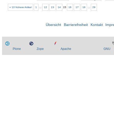
« 10 frühere Artikel
1
...
12
13
14
15
16
17
18
...
29
Übersicht
Barrierefreiheit
Kontakt
Impr
Plone
Zope
Apache
GNU