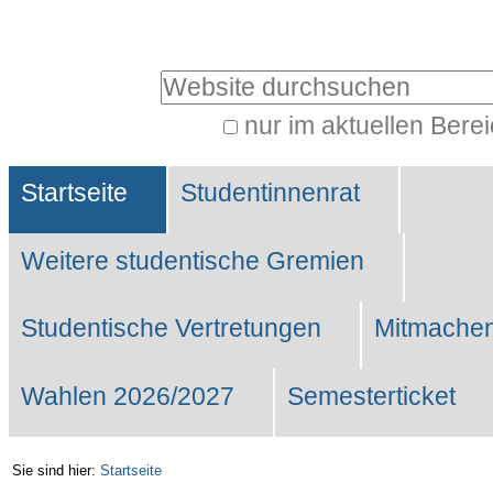
Benutzerspezifische
Werkzeuge
Website durchsuchen
nur im aktuellen Bere
Erweiterte
Sektionen
Suche…
Startseite
Studentinnenrat
Weitere studentische Gremien
Studentische Vertretungen
Mitmachen
Wahlen 2026/2027
Semesterticket
Sie sind hier:
Startseite