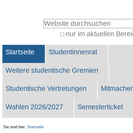
Benutzerspezifische
Werkzeuge
Website durchsuchen
nur im aktuellen Bere
Erweiterte
Sektionen
Suche…
Startseite
Studentinnenrat
Weitere studentische Gremien
Studentische Vertretungen
Mitmachen
Wahlen 2026/2027
Semesterticket
Sie sind hier:
Startseite