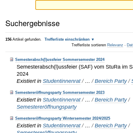
Suchergebnisse
156
Artikel gefunden.
Trefferliste einschränken
Trefferliste sortieren
Relevanz
·
Dat
Semesterabsch(l)ussfeier Sommersemester 2024
Semesterabsch(l)ussfeier (SAF) vom StuRa im
2024
Existiert in
Studentinnenrat
/
…
/
Bereich Party
/
Semestereröffnungsparty Sommersemester 2023
Existiert in
Studentinnenrat
/
…
/
Bereich Party
/
Semestereröffnungsparty
Semestereröffnungsparty Wintersemester 2024/2025
Existiert in
Studentinnenrat
/
…
/
Bereich Party
/
Semestereröffnungsparty