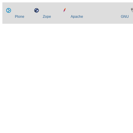
Plone
Zope
Apache
GNU