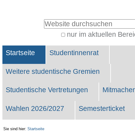
Benutzerspezifische
Werkzeuge
Website durchsuchen
nur im aktuellen Bere
Erweiterte
Sektionen
Suche…
Startseite
Studentinnenrat
Weitere studentische Gremien
Studentische Vertretungen
Mitmachen
Wahlen 2026/2027
Semesterticket
Sie sind hier:
Startseite