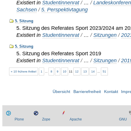
Existiert in
Studentinnenrat
/
…
/
Landeskonferen
Sachsen
/
5. Perspektivtagung
5. Sitzung
5. Sitzung des Referates Sport 2023/2024 am 2
Existiert in
Studentinnenrat
/
…
/
Sitzungen
/
202
5. Sitzung
5. Sitzung des Referates Sport 2019
Existiert in
Studentinnenrat
/
…
/
Sitzungen
/
201
« 10 frühere Artikel
1
...
8
9
10
11
12
13
14
...
51
Übersicht
Barrierefreiheit
Kontakt
Impr
Plone
Zope
Apache
GNU