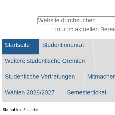
Benutzerspezifische
Werkzeuge
Website durchsuchen
nur im aktuellen Bere
Erweiterte
Sektionen
Suche…
Startseite
Studentinnenrat
Weitere studentische Gremien
Studentische Vertretungen
Mitmachen
Wahlen 2026/2027
Semesterticket
Sie sind hier:
Startseite