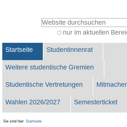
Benutzerspezifische
Werkzeuge
Website durchsuchen
nur im aktuellen Bere
Erweiterte
Sektionen
Suche…
Startseite
Studentinnenrat
Weitere studentische Gremien
Studentische Vertretungen
Mitmachen
Wahlen 2026/2027
Semesterticket
Sie sind hier:
Startseite