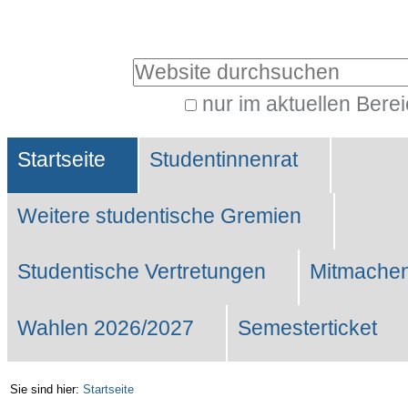
Benutzerspezifische
Werkzeuge
Website durchsuchen
nur im aktuellen Bere
Erweiterte
Sektionen
Suche…
Startseite
Studentinnenrat
Weitere studentische Gremien
Studentische Vertretungen
Mitmachen
Wahlen 2026/2027
Semesterticket
Sie sind hier:
Startseite