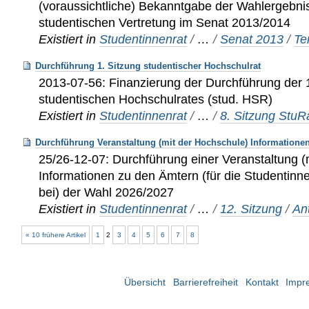
(voraussichtliche) Bekanntgabe der Wahlergebni
studentischen Vertretung im Senat 2013/2014
Existiert in
Studentinnenrat
/
…
/
Senat 2013
/
Te
Durchführung 1. Sitzung studentischer Hochschulrat
2013-07-56: Finanzierung der Durchführung der 
studentischen Hochschulrates (stud. HSR)
Existiert in
Studentinnenrat
/
…
/
8. Sitzung Stu
Durchführung Veranstaltung (mit der Hochschule) Informatione
25/26-12-07: Durchführung einer Veranstaltung (
Informationen zu den Ämtern (für die Studentin
bei) der Wahl 2026/2027
Existiert in
Studentinnenrat
/
…
/
12. Sitzung
/
An
« 10 frühere Artikel
1
2
3
4
5
6
7
8
Übersicht
Barrierefreiheit
Kontakt
Impr