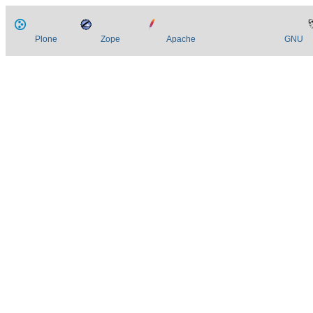
Plone
Zope
Apache
GNU