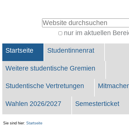
Benutzerspezifische
Werkzeuge
Website durchsuchen
nur im aktuellen Bere
Erweiterte
Sektionen
Suche…
Startseite
Studentinnenrat
Weitere studentische Gremien
Studentische Vertretungen
Mitmachen
Wahlen 2026/2027
Semesterticket
Sie sind hier:
Startseite