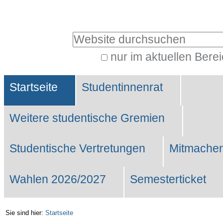
Benutzerspezifische
Werkzeuge
Website durchsuchen
nur im aktuellen Bere
Erweiterte
Sektionen
Suche…
Startseite
Studentinnenrat
Weitere studentische Gremien
Studentische Vertretungen
Mitmachen
Wahlen 2026/2027
Semesterticket
Sie sind hier:
Startseite