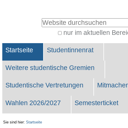
Benutzerspezifische
Werkzeuge
Website durchsuchen
nur im aktuellen Bere
Erweiterte
Sektionen
Suche…
Startseite
Studentinnenrat
Weitere studentische Gremien
Studentische Vertretungen
Mitmachen
Wahlen 2026/2027
Semesterticket
Sie sind hier:
Startseite