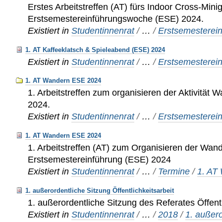
Erstes Arbeitstreffen (AT) fürs Indoor Cross-Minigo
Erstsemestereinführungswoche (ESE) 2024.
Existiert in
Studentinnenrat
/
…
/
Erstsemesterei
1. AT Kaffeeklatsch & Spieleabend (ESE) 2024
Existiert in
Studentinnenrat
/
…
/
Erstsemesterei
1. AT Wandern ESE 2024
1. Arbeitstreffen zum organisieren der Aktivität 
2024.
Existiert in
Studentinnenrat
/
…
/
Erstsemesterei
1. AT Wandern ESE 2024
1. Arbeitstreffen (AT) zum Organisieren der Wand
Erstsemestereinführung (ESE) 2024
Existiert in
Studentinnenrat
/
…
/
Termine
/
1. AT
1. außerordentliche Sitzung Öffentlichkeitsarbeit
1. außerordentliche Sitzung des Referates Öffentl
Existiert in
Studentinnenrat
/
…
/
2018
/
1. außero