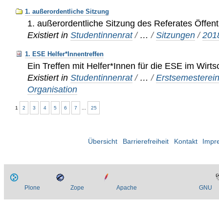
1. außerordentliche Sitzung
1. außerordentliche Sitzung des Referates Öffentl
Existiert in
Studentinnenrat
/
…
/
Sitzungen
/
201
1. ESE Helfer*Innentreffen
Ein Treffen mit Helfer*Innen für die ESE im Wirts
Existiert in
Studentinnenrat
/
…
/
Erstsemesterei
Organisation
1
2
3
4
5
6
7
...
25
Übersicht
Barrierefreiheit
Kontakt
Impr
Plone
Zope
Apache
GNU