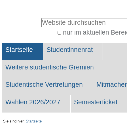
Benutzerspezifische
Werkzeuge
Website durchsuchen
nur im aktuellen Bere
Erweiterte
Sektionen
Suche…
Startseite
Studentinnenrat
Weitere studentische Gremien
Studentische Vertretungen
Mitmachen
Wahlen 2026/2027
Semesterticket
Sie sind hier:
Startseite