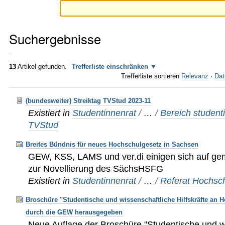
Suchergebnisse
13
Artikel gefunden.
Trefferliste einschränken
Trefferliste sortieren
Relevanz
·
Dat
(bundesweiter) Streiktag TVStud 2023-11
Existiert in
Studentinnenrat
/
…
/
Bereich studenti
TVStud
Breites Bündnis für neues Hochschulgesetz in Sachsen
GEW, KSS, LAMS und ver.di einigen sich auf g
zur Novellierung des SächsHSFG
Existiert in
Studentinnenrat
/
…
/
Referat Hochsch
Broschüre "Studentische und wissenschaftliche Hilfskräfte an 
durch die GEW herausgegeben
Neue Auflage der Broschüre "Studentische und w