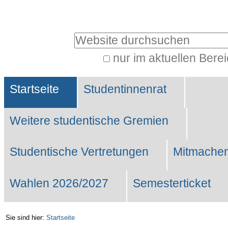
Benutzerspezifische
Werkzeuge
Website durchsuchen
nur im aktuellen Bere
Erweiterte
Sektionen
Suche…
Startseite
Studentinnenrat
Weitere studentische Gremien
Studentische Vertretungen
Mitmachen
Wahlen 2026/2027
Semesterticket
Sie sind hier:
Startseite