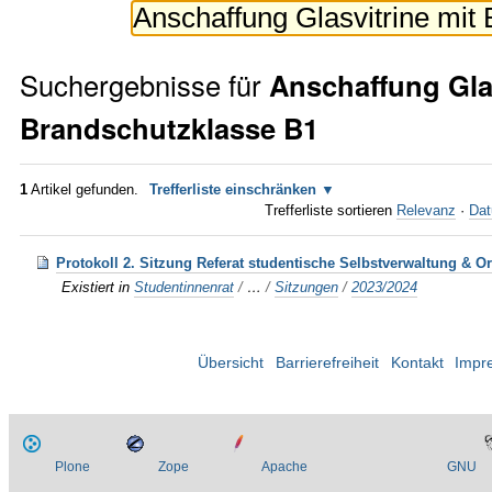
Suchergebnisse für
Anschaffung
Gla
Brandschutzklasse
B1
1
Artikel gefunden.
Trefferliste einschränken
Trefferliste sortieren
Relevanz
·
Dat
Protokoll 2. Sitzung Referat studentische Selbstverwaltung & O
Existiert in
Studentinnenrat
/
…
/
Sitzungen
/
2023/2024
Übersicht
Barrierefreiheit
Kontakt
Impr
Plone
Zope
Apache
GNU