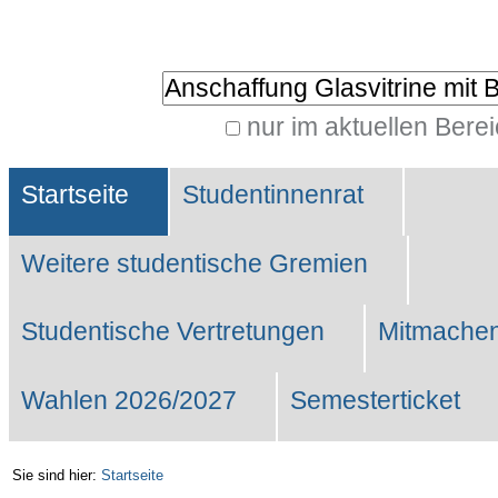
Benutzerspezifische
Werkzeuge
Website durchsuchen
nur im aktuellen Bere
Erweiterte
Sektionen
Suche…
Startseite
Studentinnenrat
Weitere studentische Gremien
Studentische Vertretungen
Mitmachen
Wahlen 2026/2027
Semesterticket
Sie sind hier:
Startseite