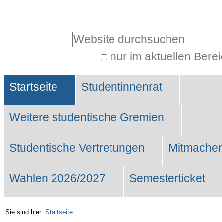
Benutzerspezifische
Werkzeuge
Website durchsuchen
nur im aktuellen Bere
Erweiterte
Sektionen
Suche…
Startseite
Studentinnenrat
Weitere studentische Gremien
Studentische Vertretungen
Mitmachen
Wahlen 2026/2027
Semesterticket
Sie sind hier:
Startseite