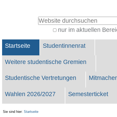
Benutzerspezifische
Werkzeuge
Website durchsuchen
nur im aktuellen Bere
Erweiterte
Sektionen
Suche…
Startseite
Studentinnenrat
Weitere studentische Gremien
Studentische Vertretungen
Mitmachen
Wahlen 2026/2027
Semesterticket
Sie sind hier:
Startseite