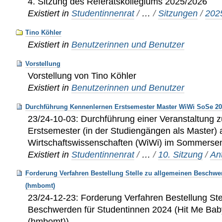
4. Sitzung des Referatskollegiums 2025/2026
Existiert in
Studentinnenrat
/
…
/
Sitzungen
/
202
Tino Köhler
Existiert in
Benutzerinnen und Benutzer
Vorstellung
Vorstellung von Tino Köhler
Existiert in
Benutzerinnen und Benutzer
Durchführung Kennenlernen Erstsemester Master WiWi SoSe 2
23/24-10-03: Durchführung einer Veranstaltung
Erstsemester (in der Studiengängen als Master) 
Wirtschaftswissenschaften (WiWi) im Sommerse
Existiert in
Studentinnenrat
/
…
/
10. Sitzung
/
An
Forderung Verfahren Bestellung Stelle zu allgemeinen Beschwe
(hmbomt)
23/24-12-23: Forderung Verfahren Bestellung Ste
Beschwerden für Studentinnen 2024 (Hit Me Ba
(hmbomt))