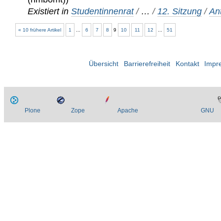
Existiert in
Studentinnenrat
/
…
/
12. Sitzung
/
An
« 10 frühere Artikel
1
...
6
7
8
9
10
11
12
...
51
Übersicht
Barrierefreiheit
Kontakt
Impr
Plone
Zope
Apache
GNU